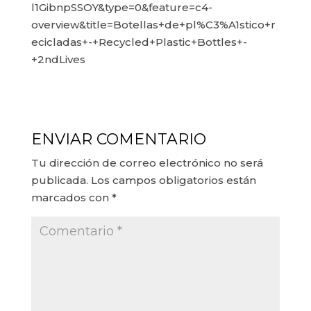
l1GibnpSSOY&type=0&feature=c4-
overview&title=Botellas+de+pl%C3%A1stico+r
ecicladas+-+Recycled+Plastic+Bottles+-
+2ndLives
ENVIAR COMENTARIO
Tu dirección de correo electrónico no será
publicada.
Los campos obligatorios están
marcados con
*