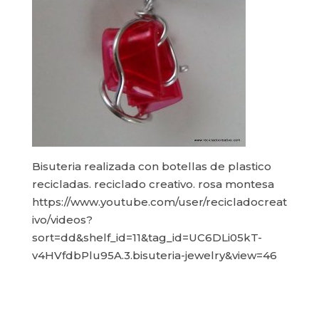
Bisuteria realizada con botellas de plastico
recicladas. reciclado creativo. rosa montesa
https://www.youtube.com/user/recicladocreat
ivo/videos?
sort=dd&shelf_id=11&tag_id=UC6DLi05kT-
v4HVfdbPlu95A.3.bisuteria-jewelry&view=46