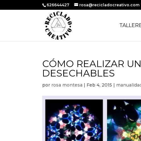
626644427
rosa@recicladocreativo.com
TALLER
CÓMO REALIZAR UN
DESECHABLES
por
rosa montesa
|
Feb 4, 2015
|
manualida