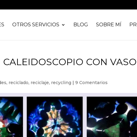
ES
OTROS SERVICIOS
BLOG
SOBRE MÍ
PR
 CALEIDOSCOPIO CON VASO
des
,
reciclado
,
reciclaje
,
recycling
|
9 Comentarios