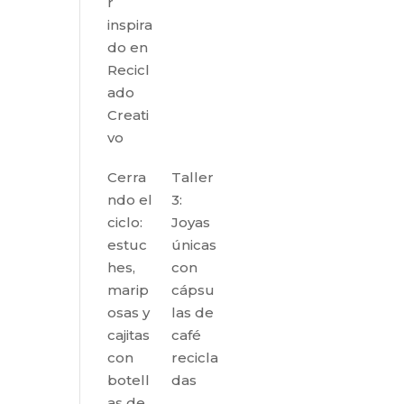
r
inspira
do en
Recicl
ado
Creati
vo
Cerra
Taller
ndo el
3:
ciclo:
Joyas
estuc
únicas
hes,
con
marip
cápsu
osas y
las de
cajitas
café
con
recicla
botell
das
as de