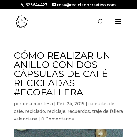
626644427
rosa@recicladocreativo.com
CÓMO REALIZAR UN
ANILLO CON DOS
CÁPSULAS DE CAFÉ
RECICLADAS
#ECOFALLERA
por
rosa montesa
|
Feb 24, 2015
|
capsulas de
cafe
,
reciclado
,
reciclaje
,
recuerdos
,
traje de fallera
valenciana
|
0 Comentarios