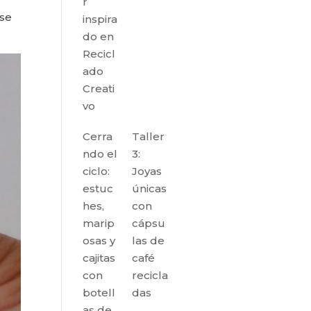
r
 se
inspira
do en
Recicl
ado
Creati
vo
Cerra
Taller
ndo el
3:
ciclo:
Joyas
estuc
únicas
hes,
con
marip
cápsu
osas y
las de
cajitas
café
con
recicla
botell
das
as de