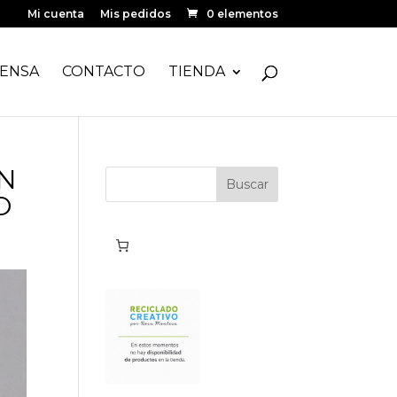
Mi cuenta
Mis pedidos
0 elementos
ENSA
CONTACTO
TIENDA
N
O