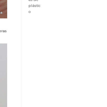
plástic
o
eras