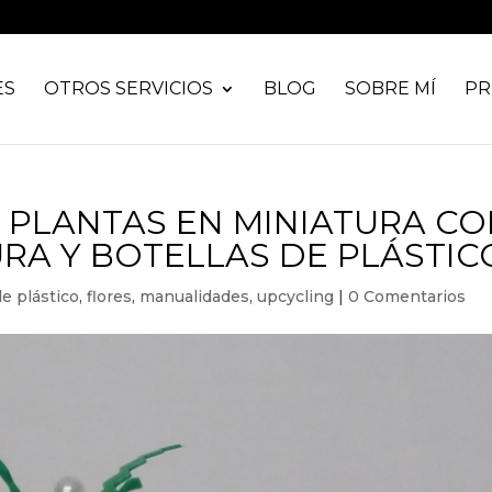
ES
OTROS SERVICIOS
BLOG
SOBRE MÍ
PR
PLANTAS EN MINIATURA CO
RA Y BOTELLAS DE PLÁSTIC
de plástico
,
flores
,
manualidades
,
upcycling
|
0 Comentarios