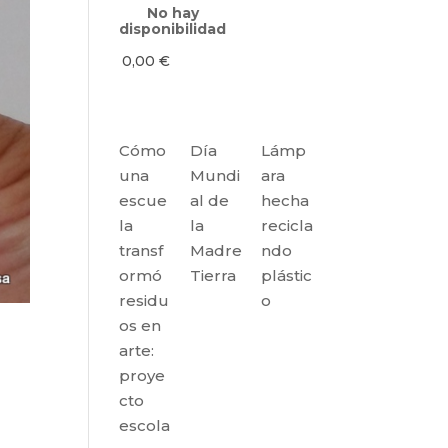
No hay
disponibilidad
0,00
€
Cómo
Día
Lámp
una
Mundi
ara
escue
al de
hecha
la
la
recicla
transf
Madre
ndo
ormó
Tierra
plástic
residu
o
os en
arte:
proye
cto
escola