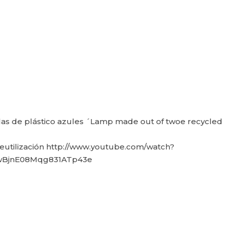
las de plástico azules ´Lamp made out of twoe recycled
 reutilización http://www.youtube.com/watch?
ZwBjnE08Mqg831ATp43e