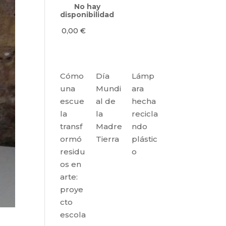
No hay
disponibilidad
0,00
€
Cómo
Día
Lámp
una
Mundi
ara
escue
al de
hecha
la
la
recicla
transf
Madre
ndo
ormó
Tierra
plástic
residu
o
os en
arte:
proye
cto
escola