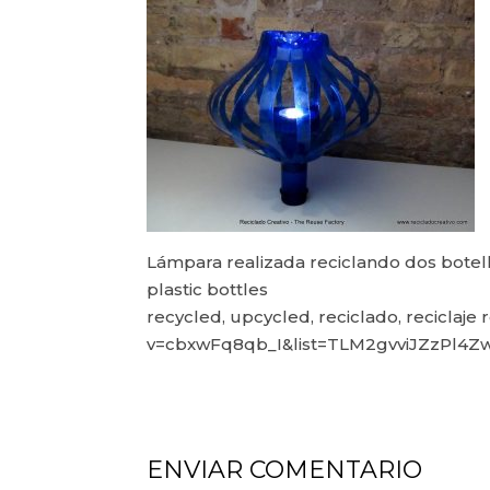
Lámpara realizada reciclando dos botel
plastic bottles
recycled, upcycled, reciclado, reciclaje
v=cbxwFq8qb_I&list=TLM2gvviJZzPl4
ENVIAR COMENTARIO