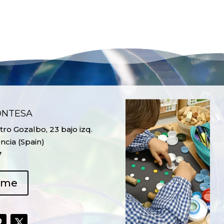
ONTESA
ro Gozalbo, 23 bajo izq.
ncia (Spain)
7
ame