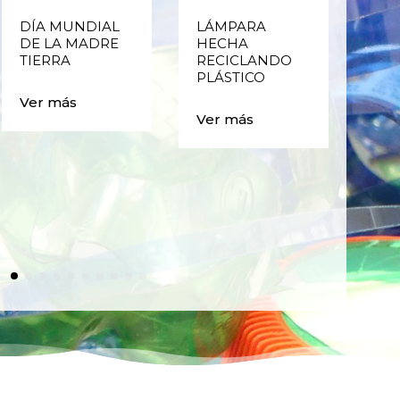
DÍA MUNDIAL
LÁMPARA
CE
DE LA MADRE
HECHA
CIC
TIERRA
RECICLANDO
EST
PLÁSTICO
MA
CAJ
Ver más
BO
Ver más
PLÁ
Ver