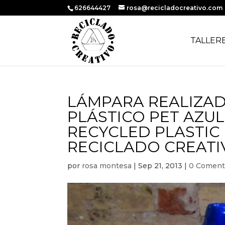
626644427
rosa@recicladocreativo.com
TALLER
LÁMPARA REALIZAD
PLÁSTICO PET AZUL
RECYCLED PLASTIC
RECICLADO CREATI
por
rosa montesa
|
Sep 21, 2013
|
0 Coment