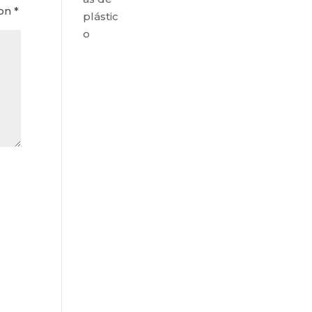
con
*
plástic
o