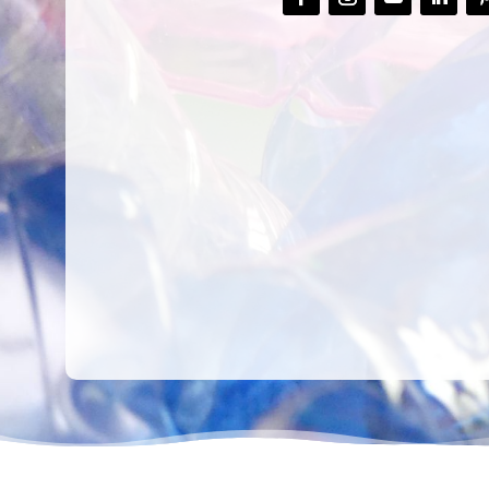
CREAR,
TALLER
RECICLAR Y
CREATIVO DE
COMPARTIR
RECICLADO EN
CREATIVIDAD
LA PLANTA DE
PEDIATRÍA DEL
HOSPITAL LA F
Ver más
Ver más