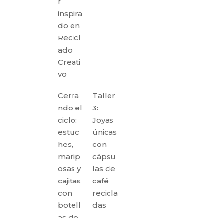
r
inspira
do en
Recicl
ado
Creati
vo
Cerra
Taller
ndo el
3:
ciclo:
Joyas
estuc
únicas
hes,
con
marip
cápsu
osas y
las de
cajitas
café
con
recicla
botell
das
as de