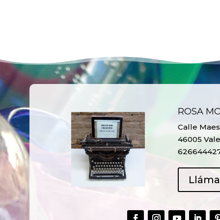
ROSA M
Calle Maest
46005 Vale
62664442
Llám