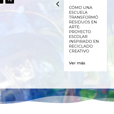
UPCYCLING,
CÓMO UNA
RECICLADO
ESCUELA
CREATIVO DE
TRANSFORMÓ
PLÁSTICO DE
RESIDUOS EN
ENVASES Y LAS
ARTE:
E
FALLAS DE
PROYECTO
VALENCIA
ESCOLAR
INSPIRADO EN
RECICLADO
Ver más
CREATIVO
Ver más