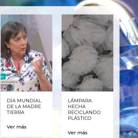
DÍA MUNDIAL
LÁMPARA
CE
DE LA MADRE
HECHA
CIC
TIERRA
RECICLANDO
EST
PLÁSTICO
MA
CAJ
Ver más
BO
Ver más
PLÁ