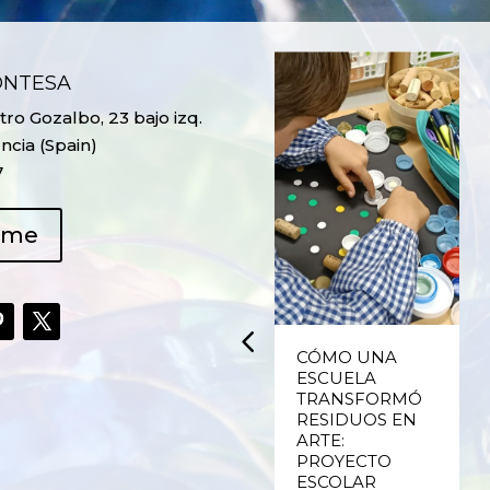
ONTESA
ro Gozalbo, 23 bajo izq.
ncia (Spain)
7
ame
UPCYCLING,
CÓMO UNA
RECICLADO
ESCUELA
CREATIVO DE
TRANSFORMÓ
PLÁSTICO DE
RESIDUOS EN
ENVASES Y LAS
ARTE:
E
FALLAS DE
PROYECTO
VALENCIA
ESCOLAR