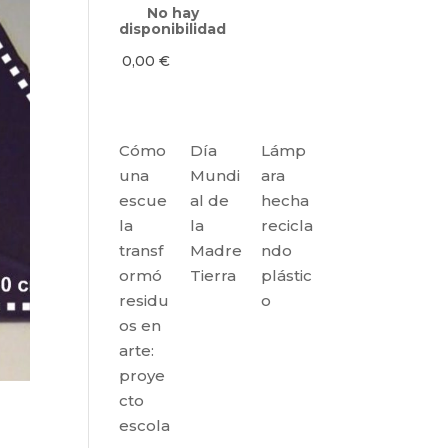
No hay
disponibilidad
0,00
€
Cómo
Día
Lámp
una
Mundi
ara
escue
al de
hecha
la
la
recicla
transf
Madre
ndo
ormó
Tierra
plástic
residu
o
os en
arte:
proye
cto
escola