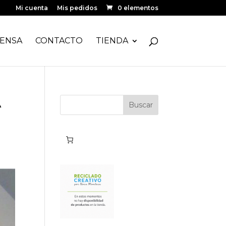
Mi cuenta
Mis pedidos
0 elementos
ENSA
CONTACTO
TIENDA
A