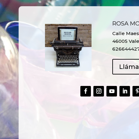
ROSA M
Calle Maest
46005 Vale
62664442
Llám
CREAR,
TALLER
RECICLAR Y
CREATIVO DE
COMPARTIR
RECICLADO EN
CREATIVIDAD
LA PLANTA DE
PEDIATRÍA DEL
HOSPITAL LA F
Ver más