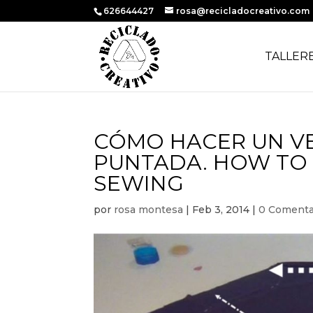
626644427
rosa@recicladocreativo.com
TALLER
CÓMO HACER UN VE
PUNTADA. HOW TO
SEWING
por
rosa montesa
|
Feb 3, 2014
|
0 Comenta