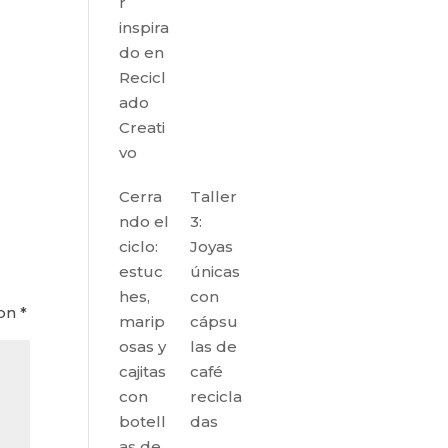
r
inspira
do en
Recicl
ado
Creati
vo
Cerra
Taller
ndo el
3:
ciclo:
Joyas
estuc
únicas
hes,
con
con
*
marip
cápsu
osas y
las de
cajitas
café
con
recicla
botell
das
as de