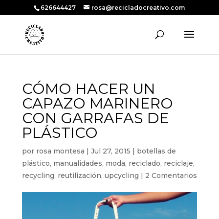
626644427
rosa@recicladocreativo.com
CÓMO HACER UN
CAPAZO MARINERO
CON GARRAFAS DE
PLÁSTICO
por
rosa montesa
|
Jul 27, 2015
|
botellas de
plástico
,
manualidades
,
moda
,
reciclado
,
reciclaje
,
recycling
,
reutilización
,
upcycling
|
2 Comentarios