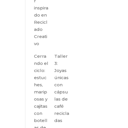
r
inspira
do en
Recicl
ado
Creati
vo
Cerra
Taller
ndo el
3:
ciclo:
Joyas
estuc
únicas
hes,
con
marip
cápsu
osas y
las de
cajitas
café
con
recicla
botell
das
as de