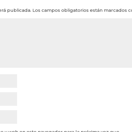
erá publicada.
Los campos obligatorios están marcados 
o y web en este navegador para la próxima vez que