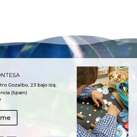
ONTESA
ro Gozalbo, 23 bajo izq.
ncia (Spain)
7
ame