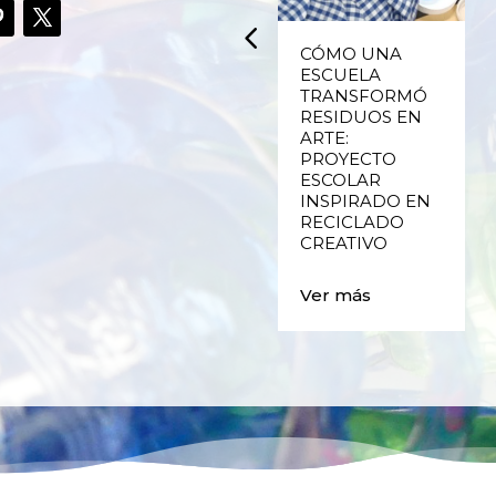
UPCYCLING,
CÓMO UNA
RECICLADO
ESCUELA
CREATIVO DE
TRANSFORMÓ
PLÁSTICO DE
RESIDUOS EN
ENVASES Y LAS
ARTE:
E
FALLAS DE
PROYECTO
VALENCIA
ESCOLAR
INSPIRADO EN
RECICLADO
Ver más
CREATIVO
Ver más