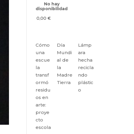
No hay
disponibilidad
0,00
€
Cómo
Día
Lámp
una
Mundi
ara
escue
al de
hecha
la
la
recicla
transf
Madre
ndo
ormó
Tierra
plástic
residu
o
os en
arte:
proye
cto
escola