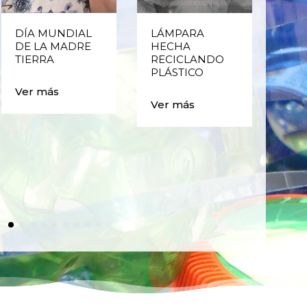
DÍA MUNDIAL
LÁMPARA
CE
DE LA MADRE
HECHA
CIC
TIERRA
RECICLANDO
EST
PLÁSTICO
MA
CAJ
Ver más
BO
Ver más
PLÁ
Ver