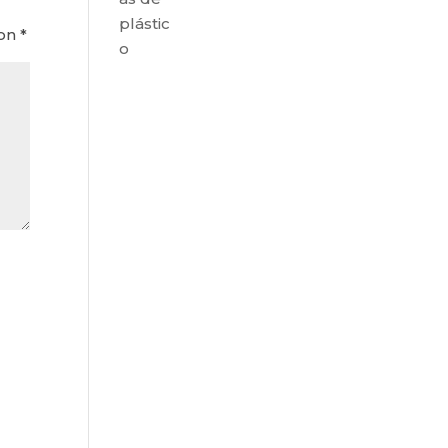
plástic
con
*
o