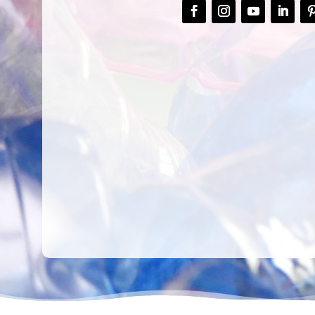
CREAR,
TALLER
RECICLAR Y
CREATIVO DE
COMPARTIR
RECICLADO EN
CREATIVIDAD
LA PLANTA DE
PEDIATRÍA DEL
HOSPITAL LA F
Ver más
Ver más