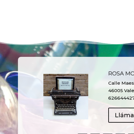
ROSA M
Calle Maest
46005 Vale
62664442
Llám