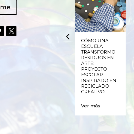
ame
UPCYCLING,
CÓMO UNA
RECICLADO
ESCUELA
CREATIVO DE
TRANSFORMÓ
PLÁSTICO DE
RESIDUOS EN
ENVASES Y LAS
ARTE:
E
FALLAS DE
PROYECTO
VALENCIA
ESCOLAR
INSPIRADO EN
RECICLADO
Ver más
CREATIVO
Ver más