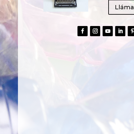
Llám
CREAR,
TALLER
RECICLAR Y
CREATIVO DE
COMPARTIR
RECICLADO EN
CREATIVIDAD
LA PLANTA DE
PEDIATRÍA DEL
HOSPITAL LA F
Ver más
Ver más