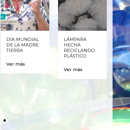
DÍA MUNDIAL
LÁMPARA
CE
DE LA MADRE
HECHA
CIC
TIERRA
RECICLANDO
EST
PLÁSTICO
MA
CAJ
Ver más
BO
Ver más
PLÁ
Ver