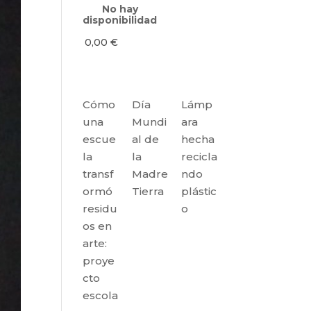
No hay
disponibilidad
0,00
€
Cómo
Día
Lámp
una
Mundi
ara
escue
al de
hecha
la
la
recicla
transf
Madre
ndo
ormó
Tierra
plástic
residu
o
os en
arte:
proye
cto
escola