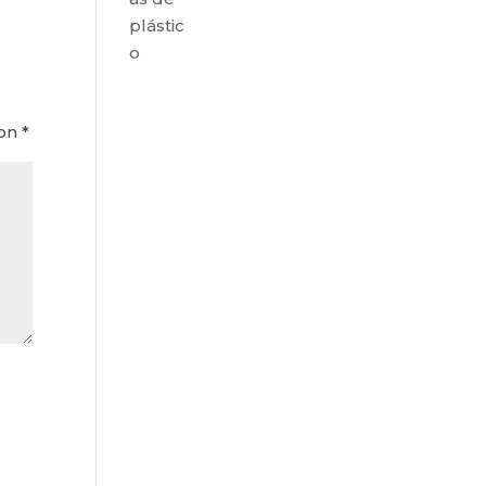
plástic
o
con
*