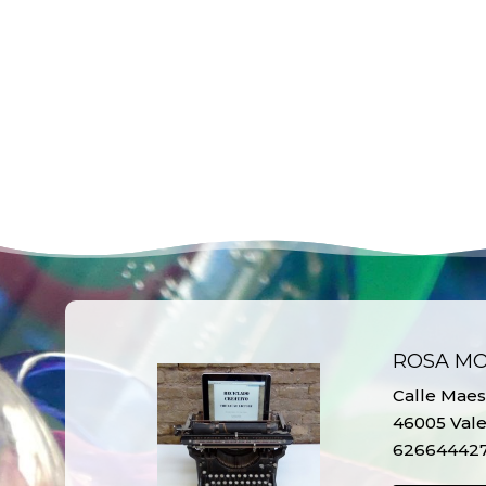
ROSA M
Calle Maest
46005 Vale
62664442