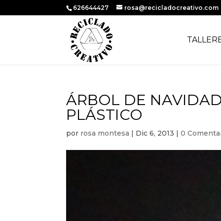
626644427
rosa@recicladocreativo.com
TALLER
ÁRBOL DE NAVIDAD
PLÁSTICO
por
rosa montesa
|
Dic 6, 2013
|
0 Comenta