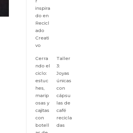
r
inspira
do en
Recicl
ado
Creati
vo
Cerra
Taller
ndo el
3:
ciclo:
Joyas
estuc
únicas
hes,
con
marip
cápsu
osas y
las de
cajitas
café
con
recicla
botell
das
as de