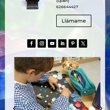
(Spain)
626644427
Llámame