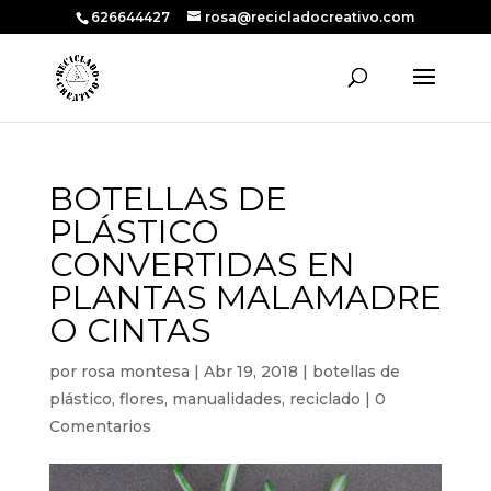
626644427
rosa@recicladocreativo.com
BOTELLAS DE
PLÁSTICO
CONVERTIDAS EN
PLANTAS MALAMADRE
O CINTAS
por
rosa montesa
|
Abr 19, 2018
|
botellas de
plástico
,
flores
,
manualidades
,
reciclado
|
0
Comentarios