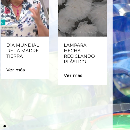
DÍA MUNDIAL
LÁMPARA
CE
DE LA MADRE
HECHA
CIC
TIERRA
RECICLANDO
EST
PLÁSTICO
MA
CAJ
Ver más
BO
Ver más
PLÁ
Ver