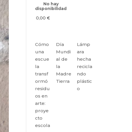
No hay
disponibilidad
0,00
€
Cómo
Día
Lámp
una
Mundi
ara
escue
al de
hecha
la
la
recicla
transf
Madre
ndo
ormó
Tierra
plástic
residu
o
os en
arte:
proye
cto
escola