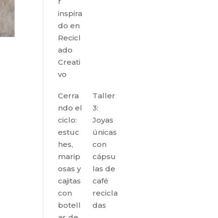
r
inspira
do en
Recicl
ado
Creati
vo
Cerra
Taller
ndo el
3:
ciclo:
Joyas
estuc
únicas
hes,
con
marip
cápsu
osas y
las de
cajitas
café
con
recicla
botell
das
as de