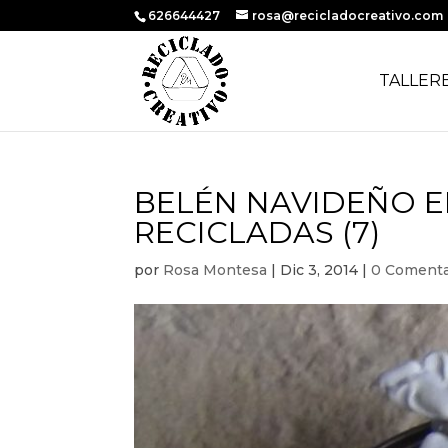
626644427
rosa@recicladocreativo.com
TALLER
BELÉN NAVIDEÑO E
RECICLADAS (7)
por
Rosa Montesa
|
Dic 3, 2014
|
0 Comenta