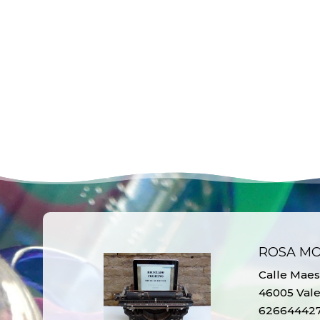
ROSA M
Calle Maest
46005 Vale
62664442