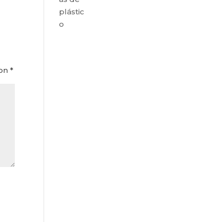
plástic
o
con
*