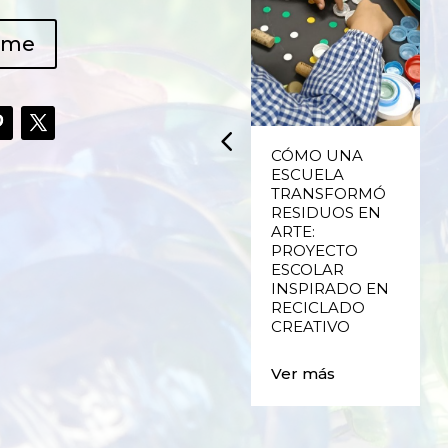
ame
UPCYCLING,
CÓMO UNA
RECICLADO
ESCUELA
CREATIVO DE
TRANSFORMÓ
PLÁSTICO DE
RESIDUOS EN
ENVASES Y LAS
ARTE:
E
FALLAS DE
PROYECTO
VALENCIA
ESCOLAR
INSPIRADO EN
RECICLADO
Ver más
CREATIVO
Ver más