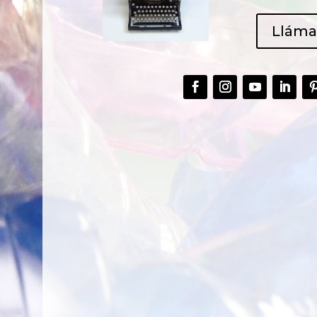
Llám
CREAR,
TALLER
RECICLAR Y
CREATIVO DE
COMPARTIR
RECICLADO EN
CREATIVIDAD
LA PLANTA DE
PEDIATRÍA DEL
HOSPITAL LA F
Ver más
Ver más