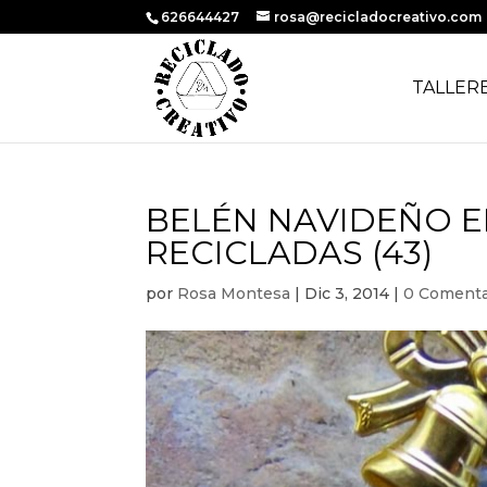
626644427
rosa@recicladocreativo.com
TALLER
BELÉN NAVIDEÑO E
RECICLADAS (43)
por
Rosa Montesa
|
Dic 3, 2014
|
0 Comenta