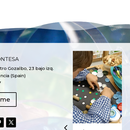
ONTESA
ro Gozalbo, 23 bajo izq.
ncia (Spain)
7
ame