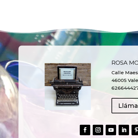
ROSA M
Calle Maest
46005 Vale
62664442
Llám