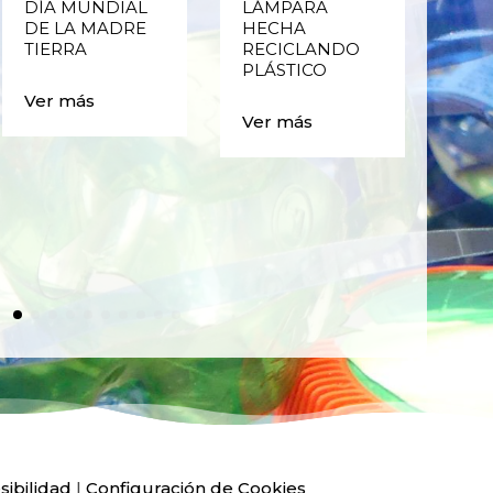
DÍA MUNDIAL
LÁMPARA
CE
DE LA MADRE
HECHA
CIC
TIERRA
RECICLANDO
EST
PLÁSTICO
MA
CAJ
Ver más
BO
Ver más
PLÁ
Ver
sibilidad
|
Configuración de Cookies