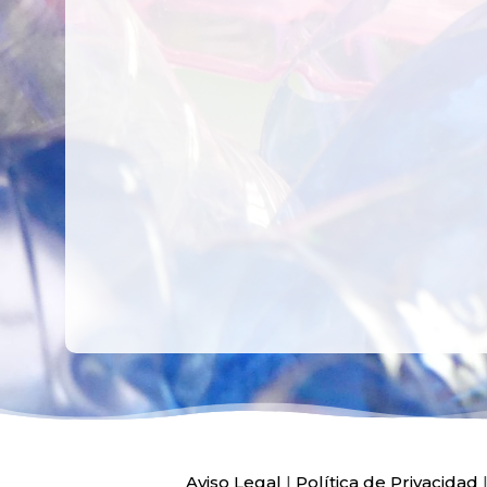
CREAR,
TALLER
RECICLAR Y
CREATIVO DE
COMPARTIR
RECICLADO EN
CREATIVIDAD
LA PLANTA DE
PEDIATRÍA DEL
HOSPITAL LA F
Ver más
Ver más
Aviso Legal
|
Política de Privacidad