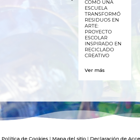
UPCYCLING,
CÓMO UNA
RECICLADO
ESCUELA
CREATIVO DE
TRANSFORMÓ
PLÁSTICO DE
RESIDUOS EN
ENVASES Y LAS
ARTE:
E
FALLAS DE
PROYECTO
VALENCIA
ESCOLAR
INSPIRADO EN
RECICLADO
Ver más
CREATIVO
Ver más
|
Política de Cookies
|
Mapa del sitio
|
Declaración de Acce