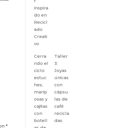
r
inspira
do en
Recicl
ado
Creati
vo
Cerra
Taller
ndo el
3:
ciclo:
Joyas
estuc
únicas
hes,
con
marip
cápsu
osas y
las de
cajitas
café
con
recicla
botell
das
con
*
as de