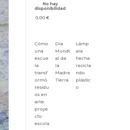
No hay
disponibilidad
0,00
€
Cómo
Día
Lámp
una
Mundi
ara
escue
al de
hecha
la
la
recicla
transf
Madre
ndo
ormó
Tierra
plástic
residu
o
os en
arte:
proye
cto
escola