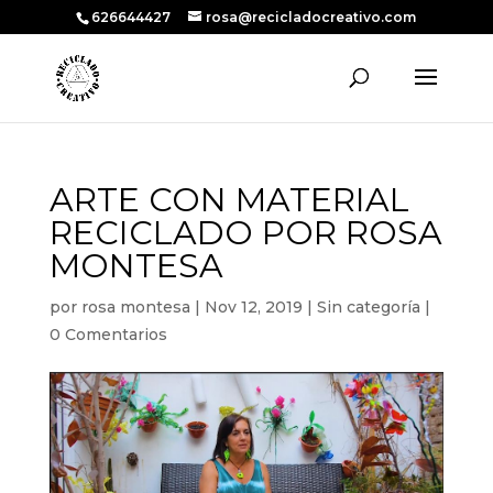
626644427
rosa@recicladocreativo.com
ARTE CON MATERIAL
RECICLADO POR ROSA
MONTESA
por
rosa montesa
|
Nov 12, 2019
|
Sin categoría
|
0 Comentarios