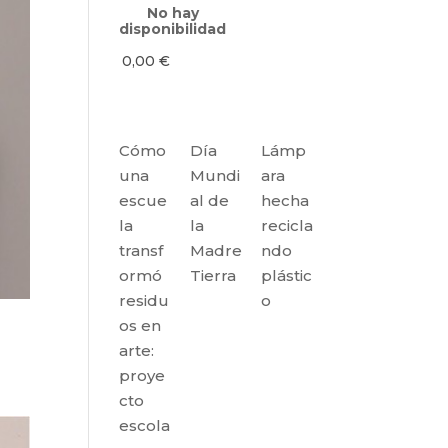
No hay
disponibilidad
0,00
€
Cómo
Día
Lámp
una
Mundi
ara
escue
al de
hecha
la
la
recicla
transf
Madre
ndo
ormó
Tierra
plástic
residu
o
os en
arte:
proye
cto
escola