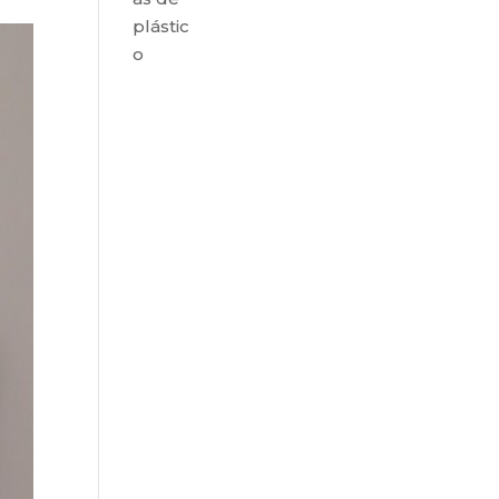
plástic
o