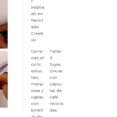
r
inspira
do en
Recicl
ado
Creati
vo
Cerra
Taller
ndo el
3:
ciclo:
Joyas
estuc
únicas
hes,
con
marip
cápsu
osas y
las de
cajitas
café
con
recicla
botell
das
as de