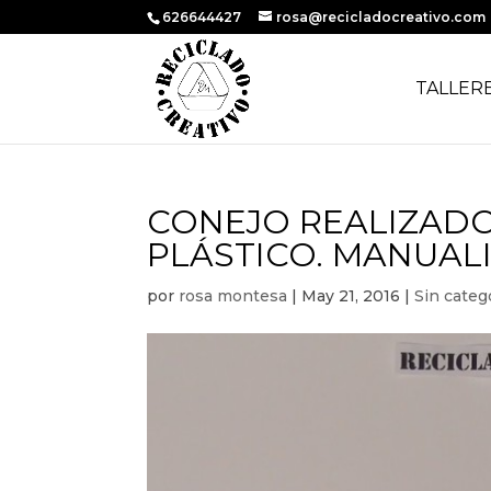
626644427
rosa@recicladocreativo.com
TALLER
CONEJO REALIZADO
PLÁSTICO. MANUAL
por
rosa montesa
|
May 21, 2016
|
Sin categ