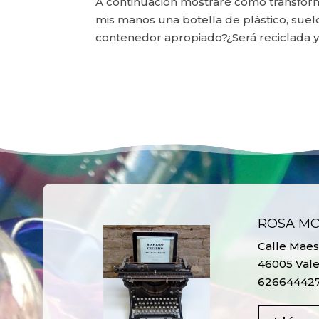
A continuación mostraré cómo transform
mis manos una botella de plástico, suelo 
contenedor apropiado?¿Será reciclada y s
ROSA M
Calle Maest
46005 Vale
62664442