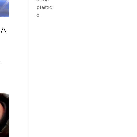
plástic
o
SA
r