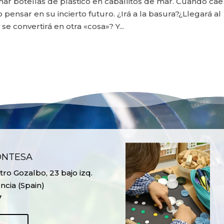
ar botellas de plástico en caballitos de mar. Cuando cae
pensar en su incierto futuro. ¿Irá a la basura?¿Llegará al
e convertirá en otra «cosa»? Y...
ONTESA
ro Gozalbo, 23 bajo izq.
ncia (Spain)
7