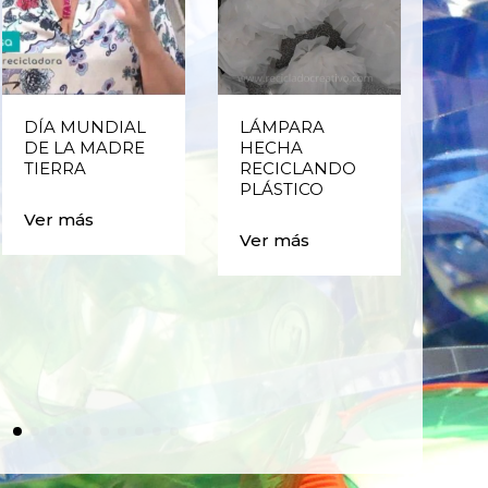
DÍA MUNDIAL
LÁMPARA
CE
DE LA MADRE
HECHA
CIC
TIERRA
RECICLANDO
EST
PLÁSTICO
MA
CAJ
Ver más
BO
Ver más
PLÁ
Ver