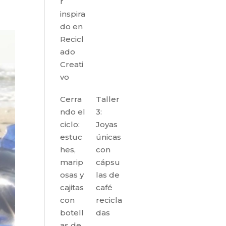
r
inspira
do en
Recicl
ado
Creati
vo
Cerra
Taller
ndo el
3:
ciclo:
Joyas
estuc
únicas
hes,
con
marip
cápsu
osas y
las de
cajitas
café
con
recicla
botell
das
as de