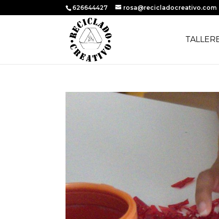
626644427
rosa@recicladocreativo.com
TALLER