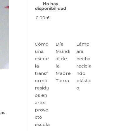
No hay
disponibilidad
0,00
€
Cómo
Día
Lámp
una
Mundi
ara
escue
al de
hecha
la
la
recicla
transf
Madre
ndo
ormó
Tierra
plástic
residu
o
os en
arte:
proye
ias
cto
escola