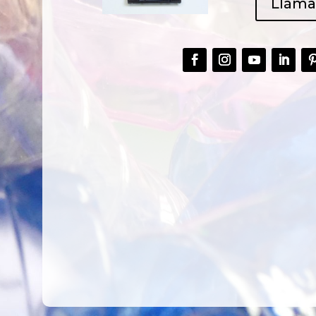
Llám
CREAR,
TALLER
RECICLAR Y
CREATIVO DE
COMPARTIR
RECICLADO EN
CREATIVIDAD
LA PLANTA DE
PEDIATRÍA DEL
HOSPITAL LA F
Ver más
Ver más