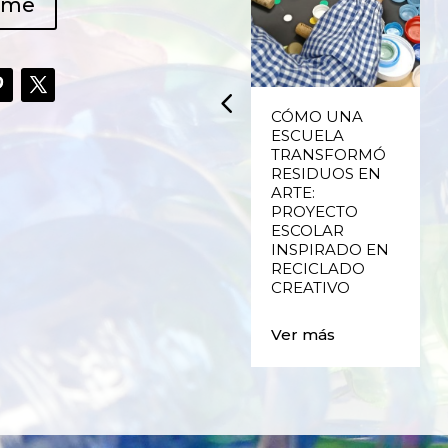
ame
UPCYCLING,
CÓMO UNA
RECICLADO
ESCUELA
CREATIVO DE
TRANSFORMÓ
PLÁSTICO DE
RESIDUOS EN
ENVASES Y LAS
ARTE:
E
FALLAS DE
PROYECTO
VALENCIA
ESCOLAR
INSPIRADO EN
RECICLADO
Ver más
CREATIVO
Ver más