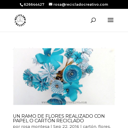
626644427
rosa@recicladocreativo.com
UN RAMO DE FLORES REALIZADO CON
PAPEL O CARTÓN RECICLADO
por
rosa montesa
|
Sep 22, 2016
|
cartón
,
flores
,