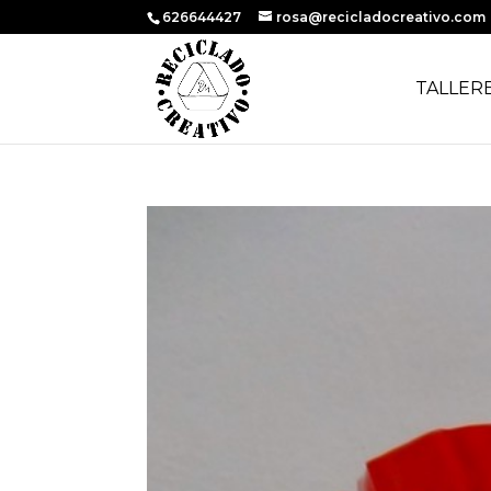
626644427
rosa@recicladocreativo.com
TALLER