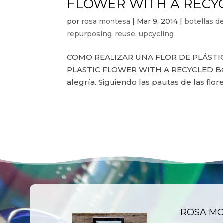
FLOWER WITH A RECY
por
rosa montesa
|
Mar 9, 2014
|
botellas de
repurposing
,
reuse
,
upcycling
COMO REALIZAR UNA FLOR DE PLÁSTI
PLASTIC FLOWER WITH A RECYCLED BOTT
alegría. Siguiendo las pautas de las flore
ROSA M