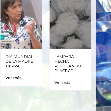
DÍA MUNDIAL
LÁMPARA
CE
DE LA MADRE
HECHA
CIC
TIERRA
RECICLANDO
EST
PLÁSTICO
MA
CAJ
Ver más
BO
Ver más
PLÁ
Ver