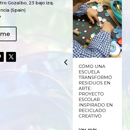
ro Gozalbo, 23 bajo izq.
ncia (Spain)
7
ame
UPCYCLING,
CÓMO UNA
RECICLADO
ESCUELA
CREATIVO DE
TRANSFORMÓ
PLÁSTICO DE
RESIDUOS EN
ENVASES Y LAS
ARTE:
E
FALLAS DE
PROYECTO
VALENCIA
ESCOLAR
INSPIRADO EN
RECICLADO
Ver más
CREATIVO
Ver más