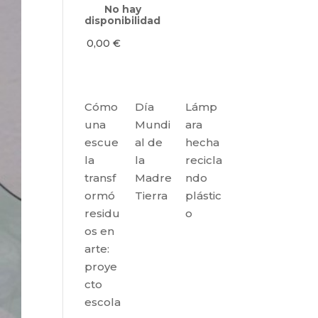
No hay
disponibilidad
0,00
€
Cómo
Día
Lámp
una
Mundi
ara
escue
al de
hecha
la
la
recicla
transf
Madre
ndo
ormó
Tierra
plástic
residu
o
os en
arte:
proye
cto
escola