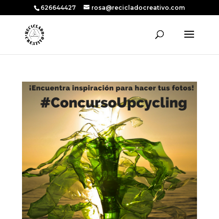
626644427
rosa@recicladocreativo.com