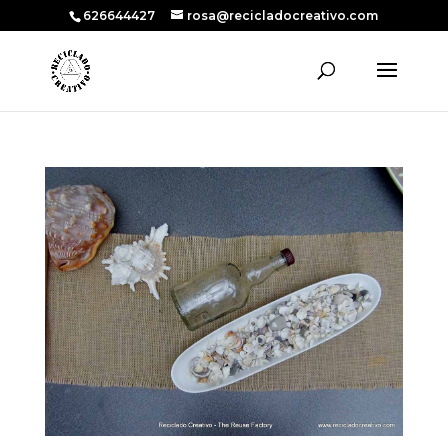
626644427
rosa@recicladocreativo.com