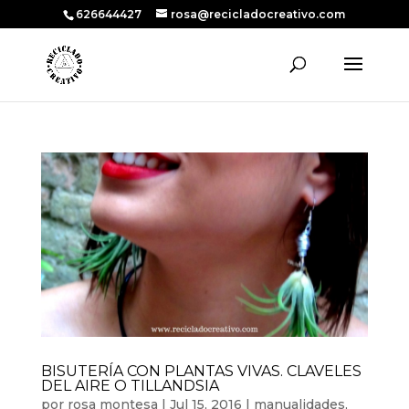
626644427
rosa@recicladocreativo.com
BISUTERÍA CON PLANTAS VIVAS. CLAVELES
DEL AIRE O TILLANDSIA
por
rosa montesa
|
Jul 15, 2016
|
manualidades
,