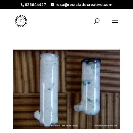
626644427
rosa@recicladocreativo.com