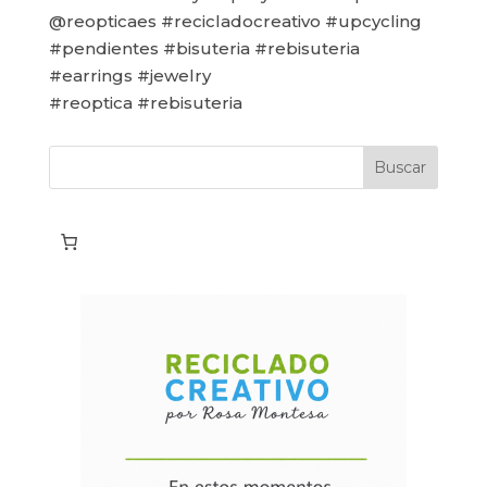
@reopticaes #recicladocreativo #upcycling
#pendientes #bisuteria #rebisuteria
#earrings #jewelry
#reoptica #rebisuteria