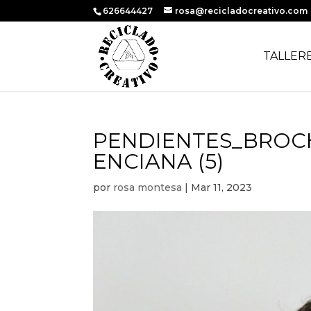
626644427
rosa@recicladocreativo.com
TALLER
PENDIENTES_BROC
ENCIANA (5)
por
rosa montesa
|
Mar 11, 2023