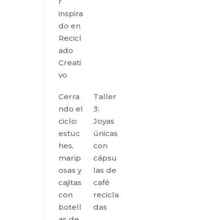
r
inspira
do en
Recicl
ado
Creati
vo
Cerra
Taller
ndo el
3:
ciclo:
Joyas
estuc
únicas
hes,
con
marip
cápsu
osas y
las de
cajitas
café
con
recicla
botell
das
as de