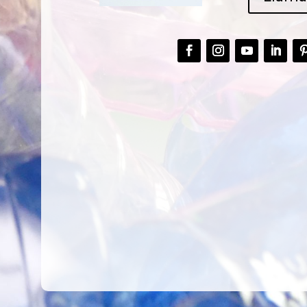
CREAR,
TALLER
RECICLAR Y
CREATIVO DE
COMPARTIR
RECICLADO EN
CREATIVIDAD
LA PLANTA DE
PEDIATRÍA DEL
HOSPITAL LA F
Ver más
Ver más