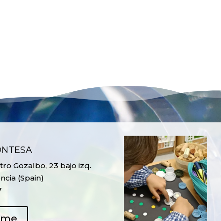
ONTESA
ro Gozalbo, 23 bajo izq.
ncia (Spain)
7
ame