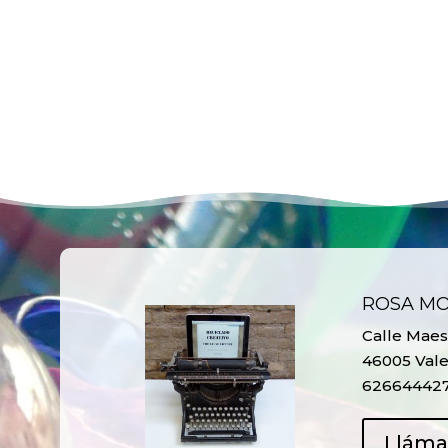
ROSA M
Calle Maest
46005 Vale
62664442
Llám