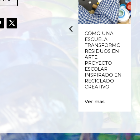
UPCYCLING,
CÓMO UNA
RECICLADO
ESCUELA
CREATIVO DE
TRANSFORMÓ
PLÁSTICO DE
RESIDUOS EN
ENVASES Y LAS
ARTE:
E
FALLAS DE
PROYECTO
VALENCIA
ESCOLAR
INSPIRADO EN
RECICLADO
Ver más
CREATIVO
Ver más