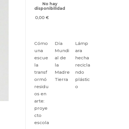
No hay
disponibilidad
0,00
€
Cómo
Día
Lámp
una
Mundi
ara
escue
al de
hecha
la
la
recicla
transf
Madre
ndo
ormó
Tierra
plástic
residu
o
os en
arte:
proye
cto
escola