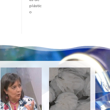
plástic
o