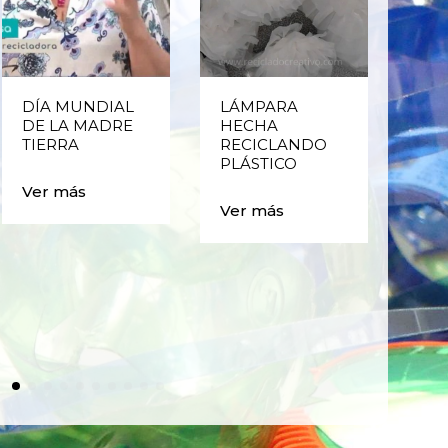
DÍA MUNDIAL
LÁMPARA
CE
DE LA MADRE
HECHA
CIC
TIERRA
RECICLANDO
EST
PLÁSTICO
MA
CAJ
Ver más
BO
Ver más
PLÁ
Ver