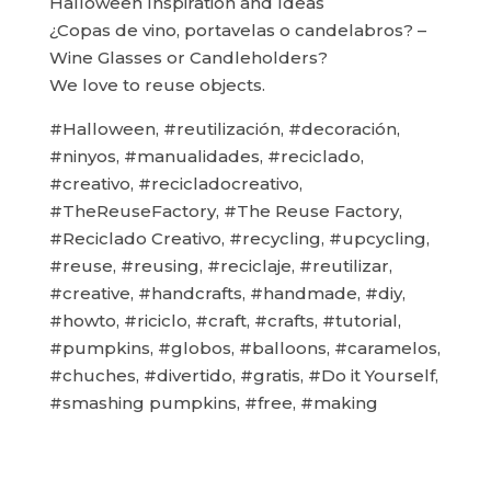
Halloween Inspiration and Ideas
¿Copas de vino, portavelas o candelabros? –
Wine Glasses or Candleholders?
We love to reuse objects.
#Halloween, #reutilización, #decoración,
#ninyos, #manualidades, #reciclado,
#creativo, #recicladocreativo,
#TheReuseFactory, #The Reuse Factory,
#Reciclado Creativo, #recycling, #upcycling,
#reuse, #reusing, #reciclaje, #reutilizar,
#creative, #handcrafts, #handmade, #diy,
#howto, #riciclo, #craft, #crafts, #tutorial,
#pumpkins, #globos, #balloons, #caramelos,
#chuches, #divertido, #gratis, #Do it Yourself,
#smashing pumpkins, #free, #making