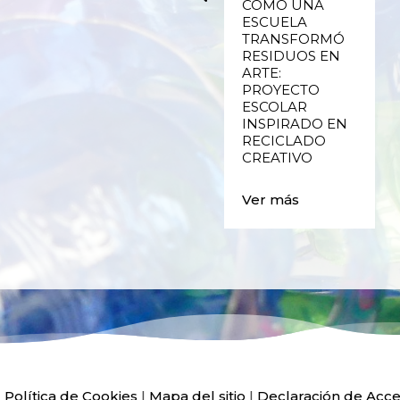
UPCYCLING,
CÓMO UNA
RECICLADO
ESCUELA
CREATIVO DE
TRANSFORMÓ
PLÁSTICO DE
RESIDUOS EN
ENVASES Y LAS
ARTE:
E
FALLAS DE
PROYECTO
VALENCIA
ESCOLAR
INSPIRADO EN
RECICLADO
Ver más
CREATIVO
Ver más
|
Política de Cookies
|
Mapa del sitio
|
Declaración de Acce