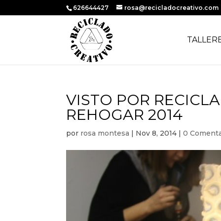
626644427
rosa@recicladocreativo.com
TALLER
VISTO POR RECICL
REHOGAR 2014
por
rosa montesa
|
Nov 8, 2014
|
0 Comenta