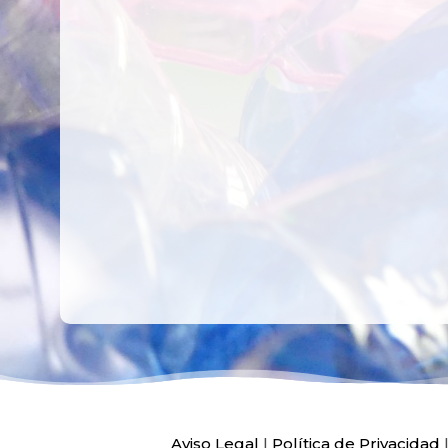
CREAR,
TALLER
RECICLAR Y
CREATIVO DE
COMPARTIR
RECICLADO EN
CREATIVIDAD
LA PLANTA DE
PEDIATRÍA DEL
HOSPITAL LA F
Ver más
Ver más
Aviso Legal
|
Política de Privacidad