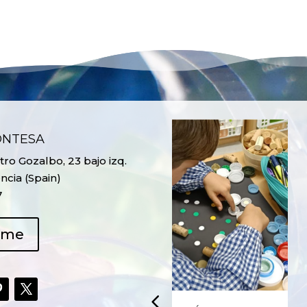
ONTESA
ro Gozalbo, 23 bajo izq.
ncia (Spain)
7
ame