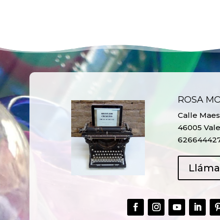
ROSA M
Calle Maest
46005 Vale
62664442
Llám