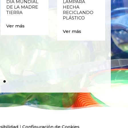
DÍA MUNDIAL
LÁMPARA
CE
DE LA MADRE
HECHA
CIC
TIERRA
RECICLANDO
EST
PLÁSTICO
MA
CAJ
Ver más
BO
Ver más
PLÁ
Ver
sibilidad
|
Configuración de Cookies