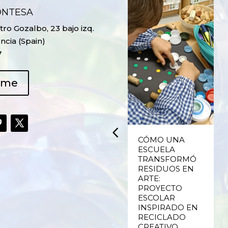
ONTESA
ro Gozalbo, 23 bajo izq.
ncia (Spain)
7
ame
UPCYCLING,
CÓMO UNA
RECICLADO
ESCUELA
CREATIVO DE
TRANSFORMÓ
PLÁSTICO DE
RESIDUOS EN
ENVASES Y LAS
ARTE:
E
FALLAS DE
PROYECTO
VALENCIA
ESCOLAR
INSPIRADO EN
RECICLADO
Ver más
CREATIVO