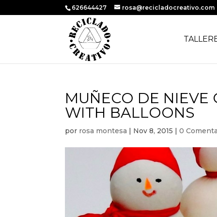
626644427
rosa@recicladocreativo.com
TALLER
MUÑECO DE NIEVE
WITH BALLOONS
por
rosa montesa
|
Nov 8, 2015
|
0 Comenta