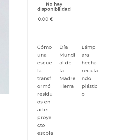
No hay
disponibilidad
0,00
€
Cómo
Día
Lámp
una
Mundi
ara
escue
al de
hecha
la
la
recicla
transf
Madre
ndo
ormó
Tierra
plástic
residu
o
os en
arte:
proye
cto
escola