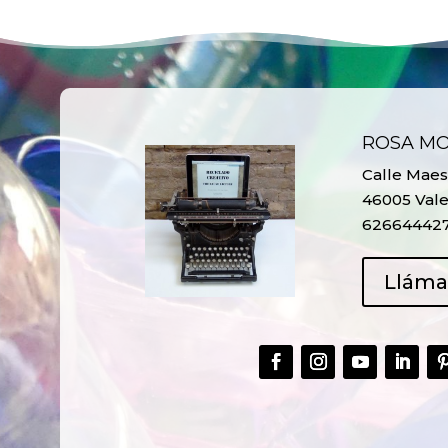
ROSA M
Calle Maest
46005 Vale
62664442
Llám
CREAR,
TALLER
RECICLAR Y
CREATIVO DE
COMPARTIR
RECICLADO EN