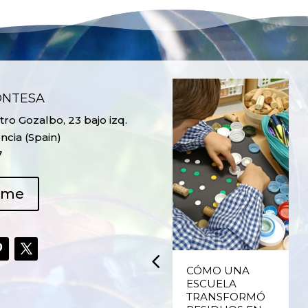
ONTESA
ro Gozalbo, 23 bajo izq.
ncia (Spain)
7
ame
UPCYCLING,
CÓMO UNA
RECICLADO
ESCUELA
CREATIVO DE
TRANSFORMÓ