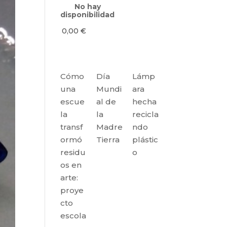
No hay
disponibilidad
0,00
€
Cómo
Día
Lámp
una
Mundi
ara
escue
al de
hecha
la
la
recicla
transf
Madre
ndo
ormó
Tierra
plástic
residu
o
os en
arte:
proye
cto
escola