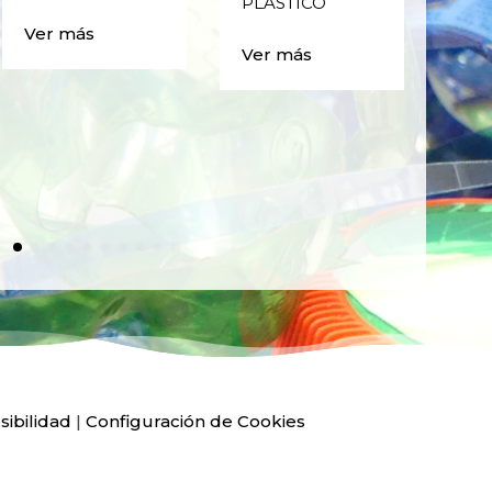
PLÁSTICO
MA
CAJ
Ver más
BO
Ver más
PLÁ
Ver
sibilidad
|
Configuración de Cookies