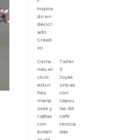
r
inspira
do en
Recicl
ado
Creati
vo
Cerra
Taller
ndo el
3:
ciclo:
Joyas
estuc
únicas
hes,
con
marip
cápsu
osas y
las de
cajitas
café
con
recicla
botell
das
as de