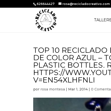
626644427
rosa@recicladocreativo.com
TALLER
TOP 10 RECICLADO
DE COLOR AZUL – T
PLASTIC BOTTLES.
HTTPS://WWW.YOU
V=EN54XLHFNLI
por
rosa montesa
|
Mar 1, 2014
|
0 Comenta