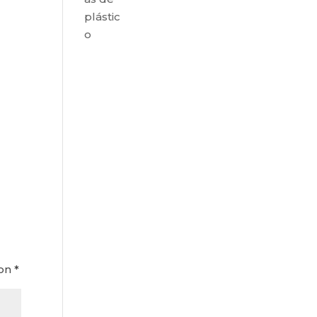
plástic
o
con
*