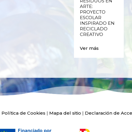
PLÁSTICO DE
RESIDUOS EN
ENVASES Y LAS
ARTE:
E
FALLAS DE
PROYECTO
VALENCIA
ESCOLAR
INSPIRADO EN
RECICLADO
Ver más
CREATIVO
Ver más
|
Política de Cookies
|
Mapa del sitio
|
Declaración de Acce