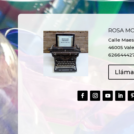
ROSA M
Calle Maest
46005 Vale
62664442
Llám
CREAR,
TALLER
RECICLAR Y
CREATIVO DE
COMPARTIR
RECICLADO EN
CREATIVIDAD
LA PLANTA DE
PEDIATRÍA DEL
HOSPITAL LA F