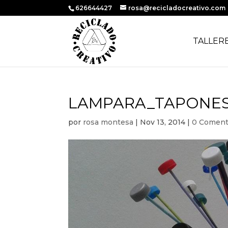
626644427
rosa@recicladocreativo.com
TALLER
LAMPARA_TAPONES_
por
rosa montesa
|
Nov 13, 2014
|
0 Coment