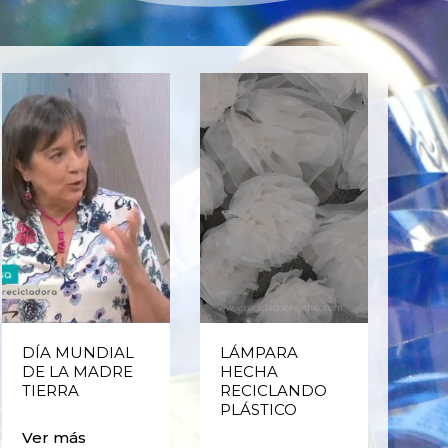
DÍA MUNDIAL
LÁMPARA
CE
DE LA MADRE
HECHA
CIC
TIERRA
RECICLANDO
EST
PLÁSTICO
MA
CAJ
Ver más
BO