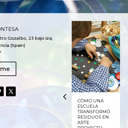
ONTESA
ro Gozalbo, 23 bajo izq.
ncia (Spain)
7
ame
UPCYCLING,
CÓMO UNA
RECICLADO
ESCUELA
CREATIVO DE
TRANSFORMÓ
PLÁSTICO DE
RESIDUOS EN
ENVASES Y LAS
ARTE:
E
FALLAS DE
PROYECTO