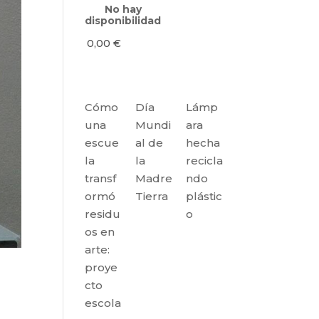
No hay
disponibilidad
0,00
€
Cómo
Día
Lámp
una
Mundi
ara
escue
al de
hecha
la
la
recicla
transf
Madre
ndo
ormó
Tierra
plástic
residu
o
os en
arte:
proye
cto
escola