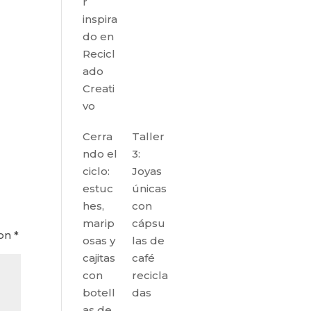
r
inspira
do en
Recicl
ado
Creati
vo
Cerra
Taller
ndo el
3:
ciclo:
Joyas
estuc
únicas
hes,
con
marip
cápsu
con
*
osas y
las de
cajitas
café
con
recicla
botell
das
as de