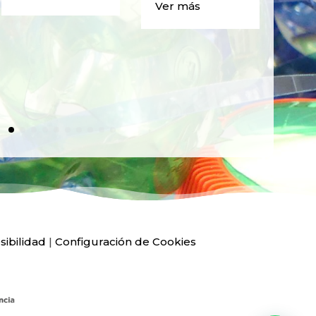
Ver más
PLÁ
Ver
sibilidad
|
Configuración de Cookies