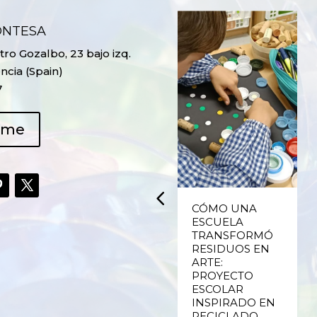
ONTESA
ro Gozalbo, 23 bajo izq.
ncia (Spain)
7
ame
UPCYCLING,
CÓMO UNA
RECICLADO
ESCUELA
CREATIVO DE
TRANSFORMÓ
PLÁSTICO DE
RESIDUOS EN
ENVASES Y LAS
ARTE:
E
FALLAS DE
PROYECTO
VALENCIA
ESCOLAR
INSPIRADO EN
RECICLADO