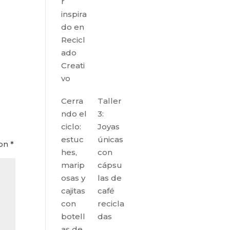
r
inspira
do en
Recicl
ado
Creati
vo
Cerra
Taller
ndo el
3:
ciclo:
Joyas
estuc
únicas
con
*
hes,
con
marip
cápsu
osas y
las de
cajitas
café
con
recicla
botell
das
as de