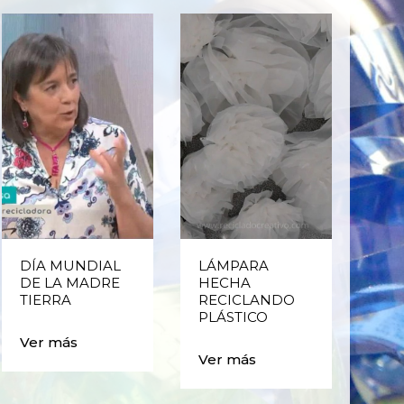
DÍA MUNDIAL
LÁMPARA
CE
DE LA MADRE
HECHA
CIC
TIERRA
RECICLANDO
EST
PLÁSTICO
MA
CAJ
Ver más
BO
Ver más
PLÁ