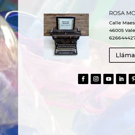
ROSA M
Calle Maest
46005 Vale
62664442
Llám
CREAR,
TALLER
RECICLAR Y
CREATIVO DE
COMPARTIR
RECICLADO EN
CREATIVIDAD
LA PLANTA DE
PEDIATRÍA DEL
HOSPITAL LA F
Ver más
Ver más