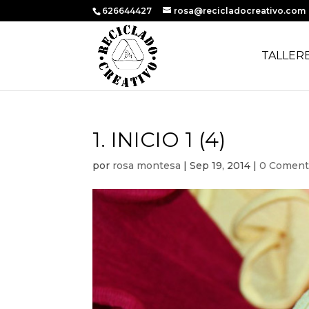
626644427
rosa@recicladocreativo.com
TALLER
1. INICIO 1 (4)
por
rosa montesa
|
Sep 19, 2014
|
0 Coment