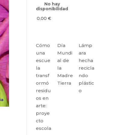
No hay
disponibilidad
0,00
€
Cómo
Día
Lámp
una
Mundi
ara
escue
al de
hecha
la
la
recicla
transf
Madre
ndo
ormó
Tierra
plástic
residu
o
os en
arte:
proye
cto
escola