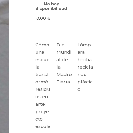
No hay
disponibilidad
0,00
€
Cómo
Día
Lámp
una
Mundi
ara
escue
al de
hecha
la
la
recicla
transf
Madre
ndo
ormó
Tierra
plástic
residu
o
os en
arte:
proye
cto
escola