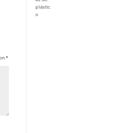
plástic
o
con
*