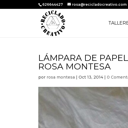
626644427
rosa@recicladocreativo.com
TALLER
LÁMPARA DE PAPEL
ROSA MONTESA
por
rosa montesa
|
Oct 13, 2014
|
0 Coment