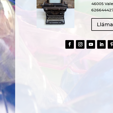
46005 Vale
62664442
Llám
CREAR,
TALLER
RECICLAR Y
CREATIVO DE
COMPARTIR
RECICLADO EN
CREATIVIDAD
LA PLANTA DE
PEDIATRÍA DEL
HOSPITAL LA F
Ver más
Ver más