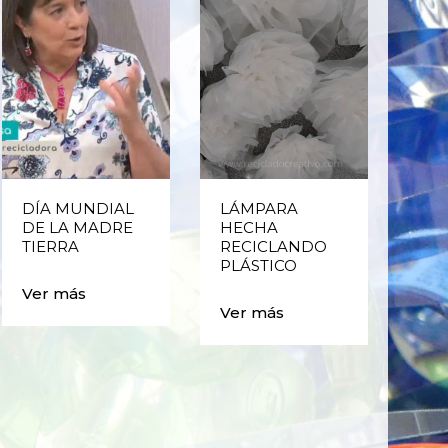
DÍA MUNDIAL
LÁMPARA
CE
DE LA MADRE
HECHA
CIC
TIERRA
RECICLANDO
EST
PLÁSTICO
MA
CAJ
Ver más
BO
Ver más
PLÁ
Ver