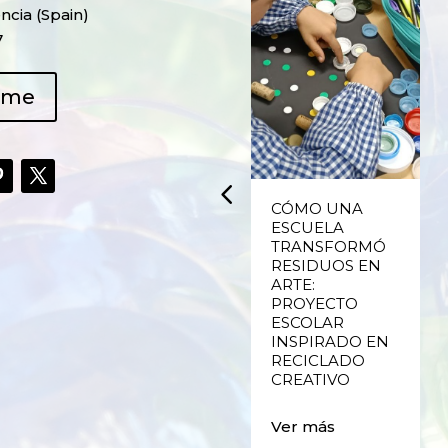
ncia (Spain)
7
ame
UPCYCLING,
CÓMO UNA
RECICLADO
ESCUELA
CREATIVO DE
TRANSFORMÓ
PLÁSTICO DE
RESIDUOS EN
ENVASES Y LAS
ARTE:
E
FALLAS DE
PROYECTO
VALENCIA
ESCOLAR
INSPIRADO EN
RECICLADO
Ver más
CREATIVO
Ver más