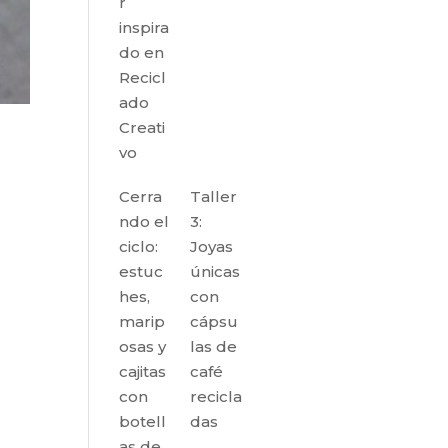
r
inspira
do en
Recicl
ado
Creati
vo
Cerra
Taller
ndo el
3:
ciclo:
Joyas
estuc
únicas
hes,
con
marip
cápsu
osas y
las de
cajitas
café
con
recicla
botell
das
as de