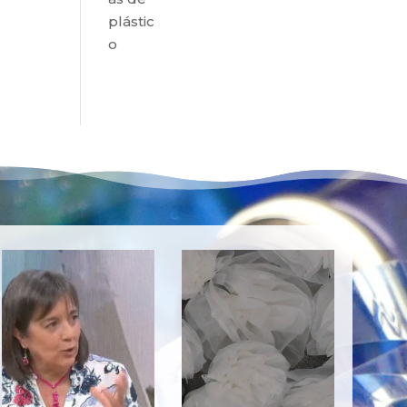
plástic
o