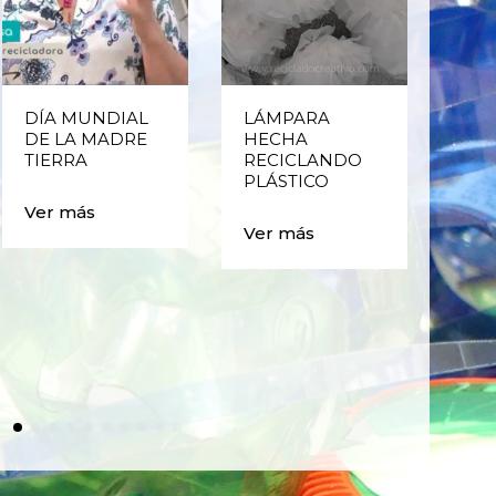
DÍA MUNDIAL
LÁMPARA
CE
DE LA MADRE
HECHA
CIC
TIERRA
RECICLANDO
EST
PLÁSTICO
MA
CAJ
Ver más
BO
Ver más
PLÁ
Ver