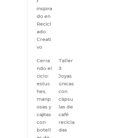
r
inspira
do en
Recicl
ado
Creati
vo
Cerra
Taller
ndo el
3:
ciclo:
Joyas
estuc
únicas
hes,
con
marip
cápsu
osas y
las de
cajitas
café
con
recicla
botell
das
as de