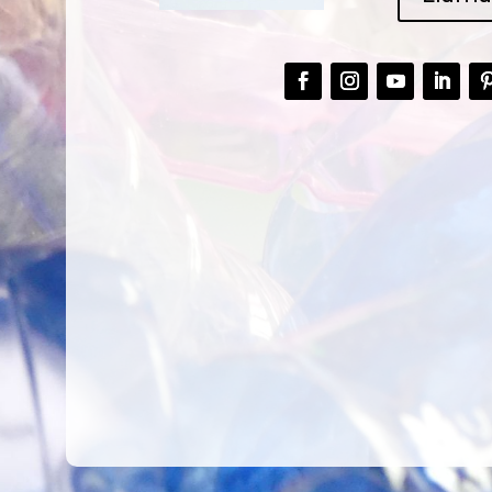
CREAR,
TALLER
RECICLAR Y
CREATIVO DE
COMPARTIR
RECICLADO EN
CREATIVIDAD
LA PLANTA DE
PEDIATRÍA DEL
HOSPITAL LA F
Ver más
Ver más