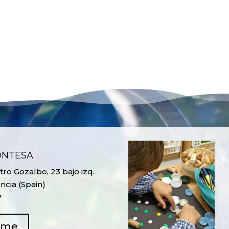
ONTESA
ro Gozalbo, 23 bajo izq.
ncia (Spain)
7
ame