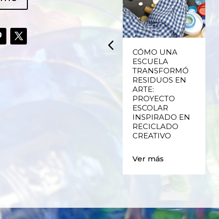
UPCYCLING,
CÓMO UNA
RECICLADO
ESCUELA
CREATIVO DE
TRANSFORMÓ
PLÁSTICO DE
RESIDUOS EN
ENVASES Y LAS
ARTE:
E
FALLAS DE
PROYECTO
VALENCIA
ESCOLAR
INSPIRADO EN
RECICLADO
Ver más
CREATIVO
Ver más