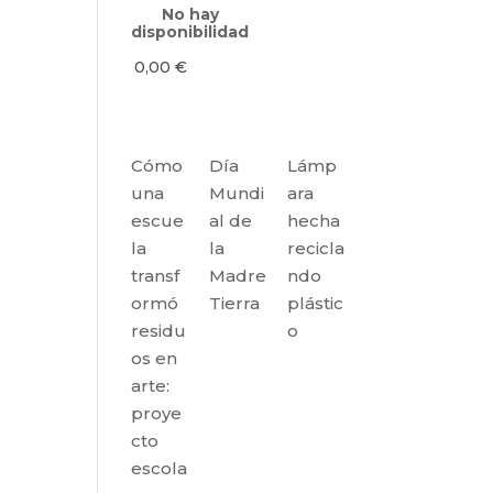
No hay
disponibilidad
0,00
€
Cómo
Día
Lámp
una
Mundi
ara
escue
al de
hecha
la
la
recicla
transf
Madre
ndo
ormó
Tierra
plástic
residu
o
os en
arte:
proye
cto
escola