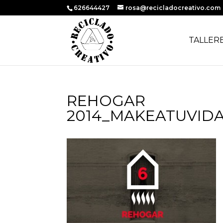
626644427
rosa@recicladocreativo.com
TALLER
REHOGAR
2014_MAKEATUVID