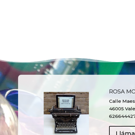
ROSA M
Calle Maest
46005 Vale
62664442
Llám