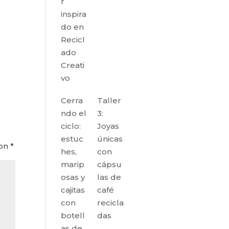
r
inspira
do en
Recicl
ado
Creati
vo
Cerra
Taller
ndo el
3:
ciclo:
Joyas
estuc
únicas
con
*
hes,
con
marip
cápsu
osas y
las de
cajitas
café
con
recicla
botell
das
as de