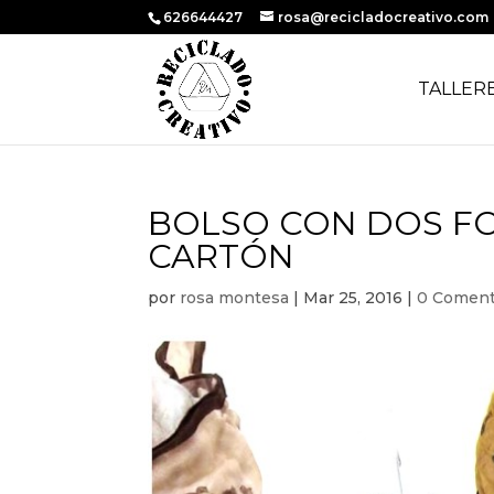
626644427
rosa@recicladocreativo.com
TALLER
BOLSO CON DOS FO
CARTÓN
por
rosa montesa
|
Mar 25, 2016
|
0 Coment