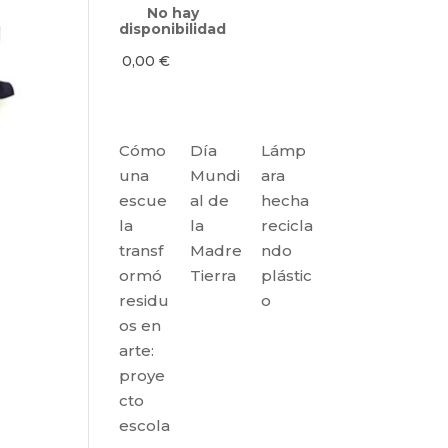
No hay
disponibilidad
0,00
€
Cómo
Día
Lámp
una
Mundi
ara
escue
al de
hecha
la
la
recicla
transf
Madre
ndo
ormó
Tierra
plástic
residu
o
os en
arte:
proye
cto
escola