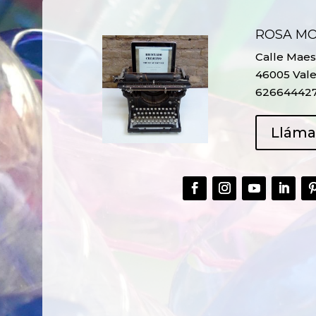
ROSA M
Calle Maest
46005 Vale
62664442
Llám
CREAR,
TALLER
RECICLAR Y
CREATIVO DE
COMPARTIR
RECICLADO EN
CREATIVIDAD
LA PLANTA DE
PEDIATRÍA DEL
HOSPITAL LA F
Ver más
Ver más