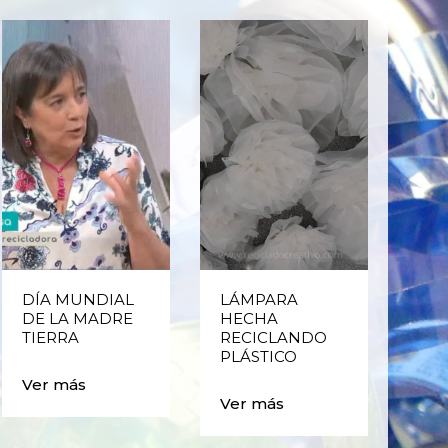
DÍA MUNDIAL
LÁMPARA
CE
DE LA MADRE
HECHA
CIC
TIERRA
RECICLANDO
EST
PLÁSTICO
MA
CAJ
Ver más
BO
Ver más
PLÁ