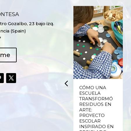
ONTESA
ro Gozalbo, 23 bajo izq.
ncia (Spain)
7
ame
UPCYCLING,
CÓMO UNA
RECICLADO
ESCUELA
CREATIVO DE
TRANSFORMÓ
PLÁSTICO DE
RESIDUOS EN
ENVASES Y LAS
ARTE:
E
FALLAS DE
PROYECTO
VALENCIA
ESCOLAR
INSPIRADO EN