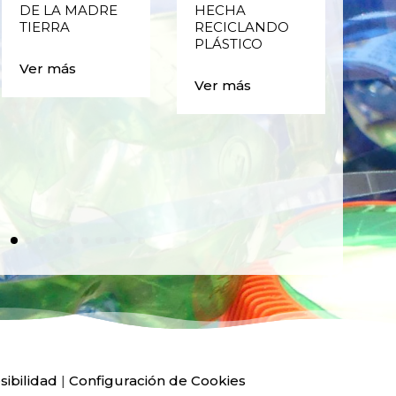
DE LA MADRE
HECHA
CIC
TIERRA
RECICLANDO
EST
PLÁSTICO
MA
CAJ
Ver más
BO
Ver más
PLÁ
Ver
sibilidad
|
Configuración de Cookies