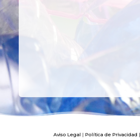
RECICLAR Y
CREATIVO DE
COMPARTIR
RECICLADO EN
CREATIVIDAD
LA PLANTA DE
PEDIATRÍA DEL
HOSPITAL LA F
Ver más
Ver más
Aviso Legal
|
Política de Privacidad