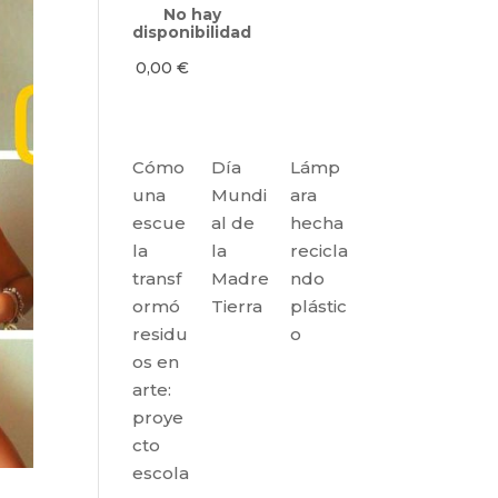
No hay
disponibilidad
0,00
€
Cómo
Día
Lámp
una
Mundi
ara
escue
al de
hecha
la
la
recicla
transf
Madre
ndo
ormó
Tierra
plástic
residu
o
os en
arte:
proye
cto
escola