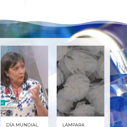
DÍA MUNDIAL
LÁMPARA
CE