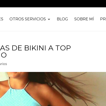
ES
OTROS SERVICIOS
BLOG
SOBRE MÍ
PR
S DE BIKINI A TOP
ÑO
rios