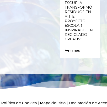
RECICLADO
ESCUELA
CREATIVO DE
TRANSFORMÓ
PLÁSTICO DE
RESIDUOS EN
ENVASES Y LAS
ARTE:
E
FALLAS DE
PROYECTO
VALENCIA
ESCOLAR
INSPIRADO EN
RECICLADO
Ver más
CREATIVO
Ver más
|
Política de Cookies
|
Mapa del sitio
|
Declaración de Acce