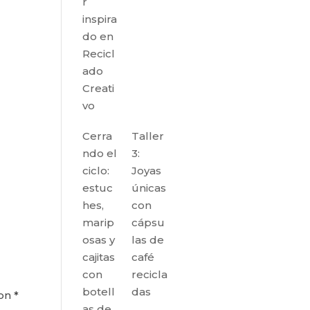
r
inspira
do en
Recicl
ado
Creati
vo
Cerra
Taller
ndo el
3:
ciclo:
Joyas
estuc
únicas
hes,
con
marip
cápsu
osas y
las de
cajitas
café
con
recicla
botell
das
con
*
as de