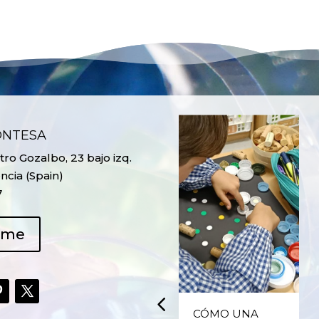
ONTESA
ro Gozalbo, 23 bajo izq.
ncia (Spain)
7
ame
UPCYCLING,
CÓMO UNA