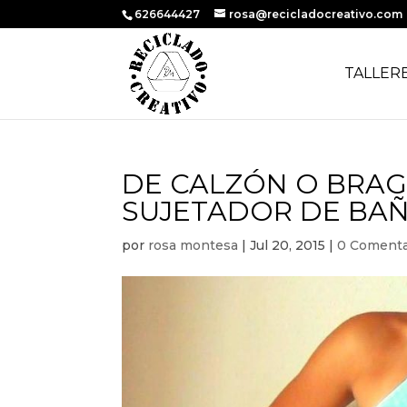
626644427
rosa@recicladocreativo.com
TALLER
DE CALZÓN O BRAGA
SUJETADOR DE BA
por
rosa montesa
|
Jul 20, 2015
|
0 Comenta