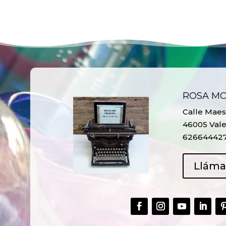
ROSA M
Calle Maest
46005 Vale
62664442
Llám
CREAR,
TALLER