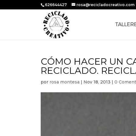
626644427
rosa@recicladocreativo.com
TALLER
CÓMO HACER UN C
RECICLADO. RECIC
por
rosa montesa
|
Nov 18, 2013
|
0 Coment