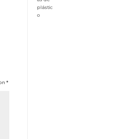
plástic
o
con
*