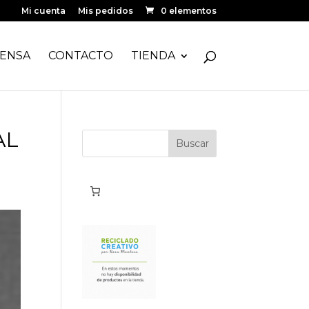
Mi cuenta
Mis pedidos
0 elementos
ENSA
CONTACTO
TIENDA
AL