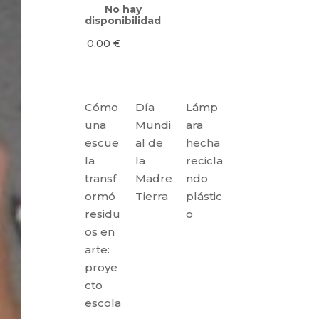
No hay
disponibilidad
0,00
€
Cómo
Día
Lámp
una
Mundi
ara
escue
al de
hecha
la
la
recicla
transf
Madre
ndo
ormó
Tierra
plástic
residu
o
os en
arte:
proye
cto
escola