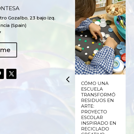
ONTESA
ro Gozalbo, 23 bajo izq.
ncia (Spain)
7
ame
UPCYCLING,
CÓMO UNA
RECICLADO
ESCUELA
CREATIVO DE
TRANSFORMÓ
PLÁSTICO DE
RESIDUOS EN
ENVASES Y LAS
ARTE:
E
FALLAS DE
PROYECTO
VALENCIA
ESCOLAR
INSPIRADO EN
RECICLADO
Ver más