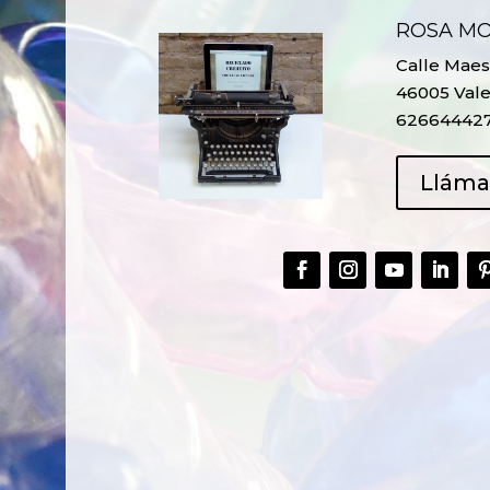
ROSA M
Calle Maest
46005 Vale
62664442
Llám
CREAR,
TALLER
RECICLAR Y
CREATIVO DE
COMPARTIR
RECICLADO EN
CREATIVIDAD
LA PLANTA DE
PEDIATRÍA DEL
HOSPITAL LA F
Ver más
Ver más