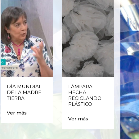
DÍA MUNDIAL
LÁMPARA
CE
DE LA MADRE
HECHA
CIC
TIERRA
RECICLANDO
EST
PLÁSTICO
MA
CAJ
Ver más
BO
Ver más
PLÁ
Ver