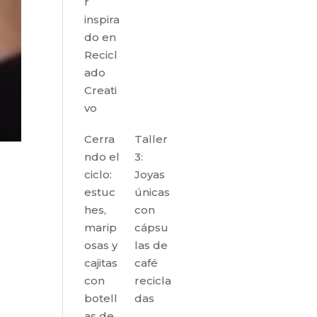
r
inspira
do en
Recicl
ado
Creati
vo
Cerra
Taller
ndo el
3:
ciclo:
Joyas
estuc
únicas
hes,
con
marip
cápsu
osas y
las de
cajitas
café
con
recicla
botell
das
as de