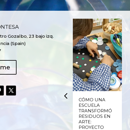
ONTESA
ro Gozalbo, 23 bajo izq.
ncia (Spain)
7
ame
UPCYCLING,
CÓMO UNA
RECICLADO
ESCUELA
CREATIVO DE
TRANSFORMÓ
PLÁSTICO DE
RESIDUOS EN
ENVASES Y LAS
ARTE:
E
FALLAS DE
PROYECTO