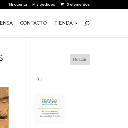
Mi cuenta
Mis pedidos
0 elementos
ENSA
CONTACTO
TIENDA
S