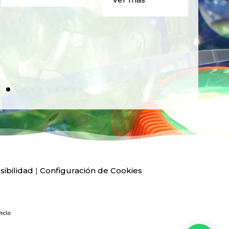
PLÁ
Ver
sibilidad
|
Configuración de Cookies