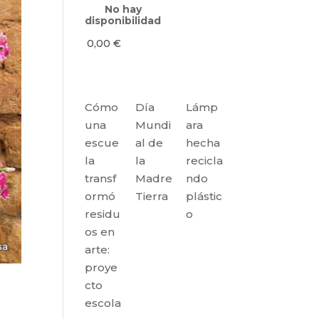
No hay
disponibilidad
0,00
€
Cómo
Día
Lámp
una
Mundi
ara
escue
al de
hecha
la
la
recicla
transf
Madre
ndo
ormó
Tierra
plástic
residu
o
os en
arte:
proye
cto
escola