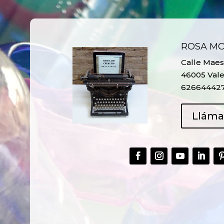
ROSA M
Calle Maest
46005 Vale
62664442
Llám
CREAR,
TALLER
RECICLAR Y
CREATIVO DE
COMPARTIR
RECICLADO EN
CREATIVIDAD
LA PLANTA DE
PEDIATRÍA DEL
HOSPITAL LA F
Ver más