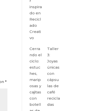
r
inspira
do en
Recicl
ado
Creati
vo
Cerra
Taller
ndo el
3:
ciclo:
Joyas
estuc
únicas
hes,
con
marip
cápsu
con
*
osas y
las de
cajitas
café
con
recicla
botell
das
as de