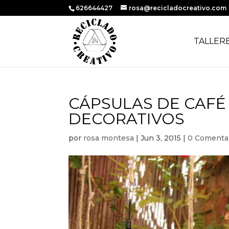
626644427
rosa@recicladocreativo.com
TALLER
CÁPSULAS DE CAFÉ
DECORATIVOS
por
rosa montesa
|
Jun 3, 2015
|
0 Comenta