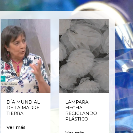
DÍA MUNDIAL
LÁMPARA
CE
DE LA MADRE
HECHA
CIC
TIERRA
RECICLANDO
EST
PLÁSTICO
MA
CAJ
Ver más
BO
Ver más