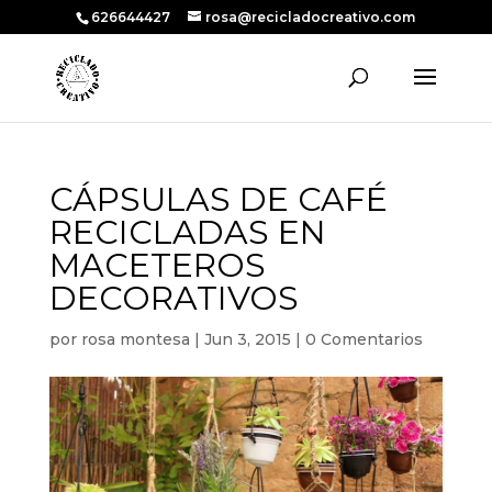
626644427
rosa@recicladocreativo.com
CÁPSULAS DE CAFÉ
RECICLADAS EN
MACETEROS
DECORATIVOS
por
rosa montesa
|
Jun 3, 2015
|
0 Comentarios