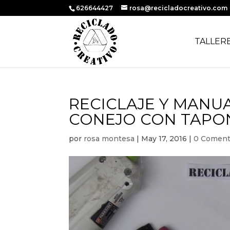
626644427
rosa@recicladocreativo.com
TALLER
RECICLAJE Y MANU
CONEJO CON TAPO
por
rosa montesa
|
May 17, 2016
|
0 Coment