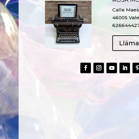
ROSA M
Calle Maest
46005 Vale
62664442
Llám
CREAR,
TALLER
RECICLAR Y
CREATIVO DE
COMPARTIR
RECICLADO EN
CREATIVIDAD
LA PLANTA DE
PEDIATRÍA DEL
HOSPITAL LA F
Ver más
Ver más