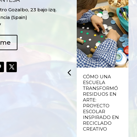
ONTESA
ro Gozalbo, 23 bajo izq.
ncia (Spain)
7
ame
UPCYCLING,
CÓMO UNA
RECICLADO
ESCUELA
CREATIVO DE
TRANSFORMÓ
PLÁSTICO DE
RESIDUOS EN
ENVASES Y LAS
ARTE:
E
FALLAS DE
PROYECTO
VALENCIA
ESCOLAR
INSPIRADO EN
RECICLADO
Ver más
CREATIVO