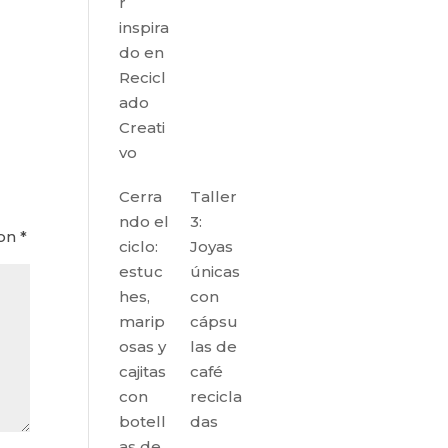
r
inspira
do en
Recicl
ado
Creati
vo
Cerra
Taller
ndo el
3:
con
*
ciclo:
Joyas
estuc
únicas
hes,
con
marip
cápsu
osas y
las de
cajitas
café
con
recicla
botell
das
as de