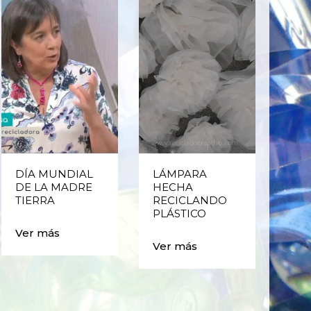
DÍA MUNDIAL
LÁMPARA
CE
DE LA MADRE
HECHA
CIC
TIERRA
RECICLANDO
EST
PLÁSTICO
MA
CAJ
Ver más
BO
Ver más
PLÁ
Ver