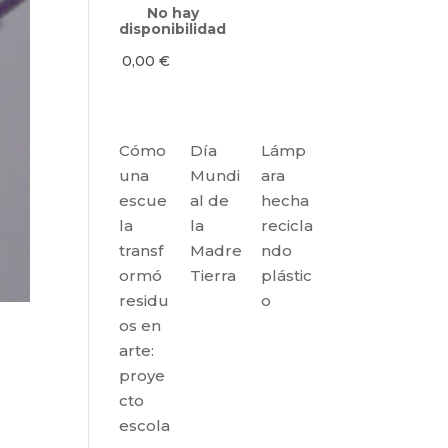
No hay
disponibilidad
0,00
€
Cómo
Día
Lámp
una
Mundi
ara
escue
al de
hecha
la
la
recicla
transf
Madre
ndo
ormó
Tierra
plástic
residu
o
os en
arte:
proye
cto
escola